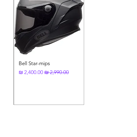
אוניברסלי
שלדת ברזל עם פלסטיק יצוק בעליה למיגון
מקסימאלי
קיט התקנה עשוי ברזל להפחתת וויברציות
בזמן רכיבה
Bell Star-mips
מחיר רגיל
מחיר מבצע