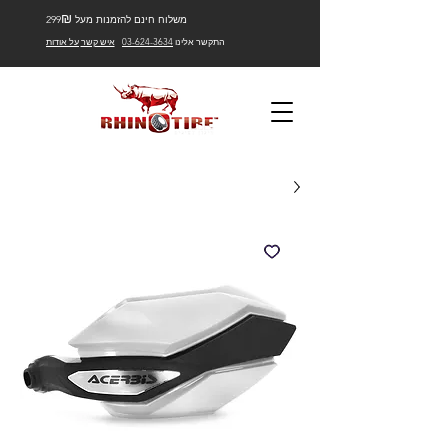
₪
משלוח חינם להזמנות מעל 299
התקשר אלינו
03-624-3634
איש קשר
על אודות