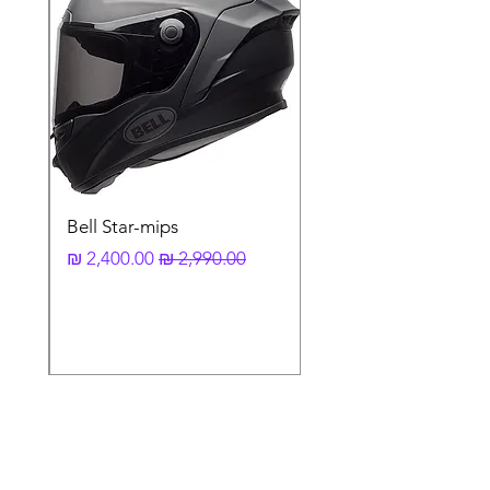
אוניברסלי
שלדת ברזל עם פלסטיק יצוק בעליה למיגון
מקסימאלי
קיט התקנה עשוי ברזל להפחתת וויברציות
בזמן רכיבה
Bell Star-mips
מחיר רגיל
מחיר מבצע