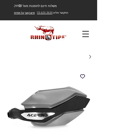
₪
משלוח חינם להזמנות מעל 299
התקשר אלינו
03-624-3634
איש קשר
על אודות