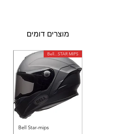
משקף להחלפה למשקפי אבק PROGRIP
מוצרים דומים
X-lite
Bell...STAR MIPS
Bell Star-mips