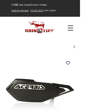
₪
משלוח חינם להזמנות מעל 299
התקשר אלינו
03-624-3634
איש קשר
על אודות