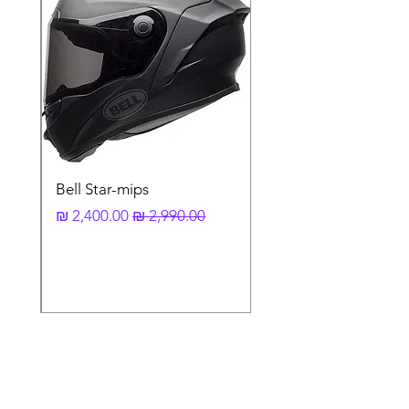
עשוי תרכובת טרמופלסטית קלה ועמידה
במיוחד
פלסטיק נוסף הניתן להתקין על מנת להעריך
את מיגון הידיים
משקל כולל 124 ג'
Bell Star-mips
מחיר רגיל
מחיר מבצע