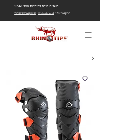
₪
משלוח חינם להזמנות מעל 299
התקשר אלינו
03-624-3634
איש קשר
על אודות