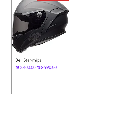
Release) המאפשרים הלבשה והסרה מהירה
ונוחה יותר. רצועות הסגירה ניתנות לכוונון
להתאמה מרבית. מגן ברך IMPACT 3 מציע
מיגון ברמה גבוהה כמו ש ACERBIS יודעים
לעשות. בחלקו החיצוני מיגון פלסטיק קשיח
המציע הגנה לברך, עצם השין ועצם הירך. מבנה
הפלסטיק החיצוני בנוי בצורה מותאמת למבנה
הרגל ובכך תורם לתחושת נוחות מוגברת ובנוסף,
כולל פתחי אוורור המאפשרים סירקולציית אוויר
ונידוף זיעה יעיל. מתחת למיגון הקשיח ריפוד
מסוג EVA התורם לפיזור וספיגת אנרגיית המכה.
הריפוד מצופה חומר אנטי בקטריאלי ונושם
Bell Star-mips
לנוחות מקסימאלית. • מתאים לשימוש שטח \
מחיר רגיל
מחיר מבצע
כביש • עומד בתקינה EN 1621-1/2012
CERTIFIED. • ציר כפול • סגירת "שחרור מהיר"
(Quick Release) • אפשרות לכיוון הרצועות •
מיגון פלסטיק קשיח • מיגון רך מסוג EVA הניתן
לפירוק לצורך תחזוקה • ריפוד היפו אלרגני מנדף
זיעה • ניתן לפרק את הריפוד לצורך תחזוקה. •
עומד בתקינה מסוג EN 1621-1/2012
CERTIFIED