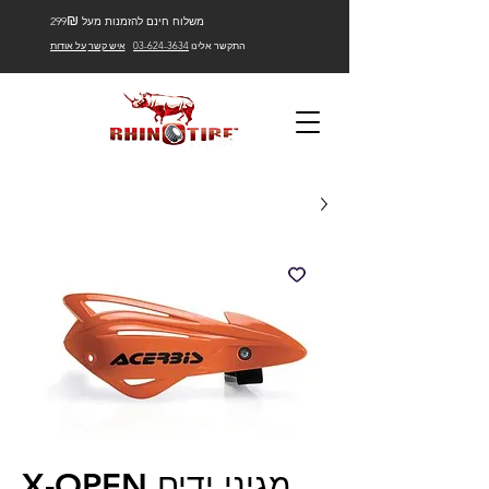
₪
משלוח חינם להזמנות מעל 299
התקשר אלינו
03-624-3634
איש קשר
על אודות
מגיני ידים X-OPEN