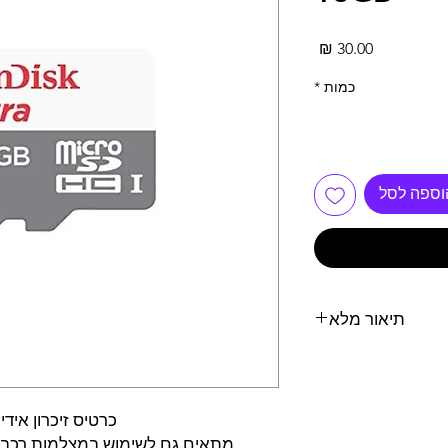
מחיר
כמות
*
וספה לסל
תיאור מלא
תכונות :
wifi מובנה
כרטיס זיכרון איד
וונן קל ונוח להתקנה
ת קבצים להורדה בחינם
מתאים גם לשימוש במצלמות רכב , ר