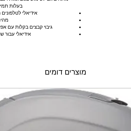
צילום של 140 מעלות
בעלות תמיכה ע
אידיאלי לטלפונים חכמ
קן עמידות במים IP65
מהירות ק
גיבוי קבצים בקלות עם אפליקציית ory Zone
מפרט טכני:
אידיאלי עבור שמירת
ילום קדמית בלבד ! 2K
חיישן : Sony IMX307
צמצם : F/1.8
וית צילום : 140 מעלות
1 מגה פיקסל
 H.264, MP4
מוצרים דומים
סוללה : 1600mAH
טעינה מלאה
משקל : רק 104 גרם
כרון עד 128 גיגה*
WIFI – מובנה
מיקרופון – מובנה
שלט רחוק- כלול