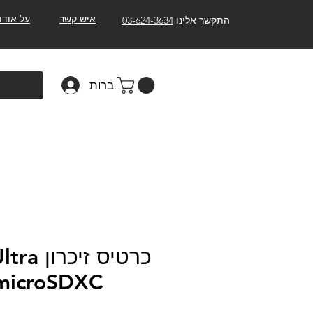
איש קשר
על אודו
התקשר אלינו
03-624-3634
להתחברות
כרטיס זי
microSDXC