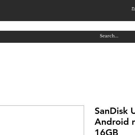
ת
כרון SanDisk Ultra
Android 
16GB