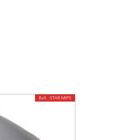
זווית 
חיישן Sony מובנה לצפייה איכותית גם בתנאי תאורת חשוכה
ת
רזולוציית צ
זו
איכות צילום תמונה בודדת: 2
פורמט וידאו נתמך :
רזולוציה וידאו : 1920x1080p 30fps לשתי העדשות
זמן עבודה : 150 ב
Bell...STAR MIPS
זיכרון – תומך כרטיס זי