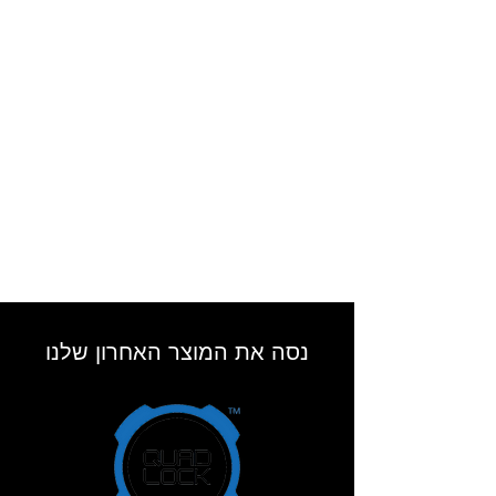
מיגוני קרבון למפרק גב היד, שורש כף היד
ולמפרק היד.
פדים מסוג
EVA
בנקודות אסטרטגיות.
מניפות עור באצבעות.
מראה ספורטיבי.
מתאים לשימוש טלפון חכם (מסך מגע).
נסה את המוצר האחרון שלנו