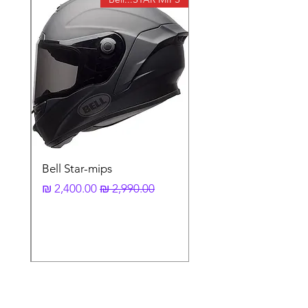
המשולב בעור עמיד ועבה במיוחד, חלקה
התחתון של הכפפה עשוי עור רך במיוחד אך
עמיד ביותר התורם ל"רגש" ותחושה בשילוב עם
עור עבה ועמיד במיוחד ומיגון קרבון נוסף לשורש
כף היד, ופדים מסוג
EVA
המפוזרים בנקודות
אסטרטגיות.
בנוסף, קיימות מניפות עור באזור האצבעות בכדי
להקנות חופש תנועה מעולה וסגירת וולקרו
איכותית.
כפפות רכיבה
RST448
משלבות את כל העולמות
ומתאימות במיוחד לשימוש באקלים הישראלי,
שילוב של מערכת אוורור יעילה במיוחד הדואגת
Bell Star-mips
לצנן את הידיים גם בימים חמים תוך שימוש
מחיר רגיל
מחיר מבצע
בקרבון ועור איכותיים במיוחד באזורים
אסטרטגים, חומרים אלו מציעים מיגון איכותי
במיוחד וחסר פשרות לידיים ולמפרקים.
לסיכום ה – RST448
היא כפפת רכיבה קיצית
ממוגנת במיוחד שלא מתפשרת על בטיחות
נוחות ואוורור.
מאפיינים בולטים :
שילוב של בד ועור (לבטיחות ונוחות יחדיו).