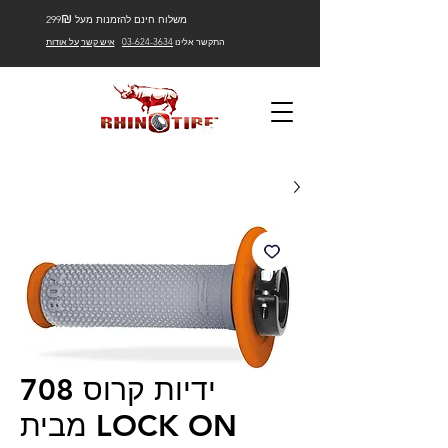
₪
משלוח חינם להזמנות מעל 299
התקשר אלינו
03-624-3634
איש קשר
על אודות
ידיות קרוס 708
LOCK ON מבית