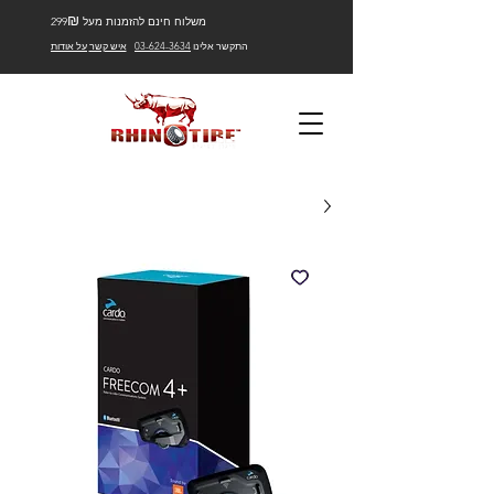
₪
משלוח חינם להזמנות מעל 299
התקשר אלינו
03-624-3634
איש קשר
על אודות