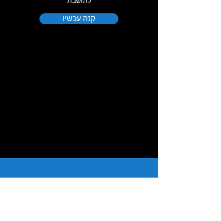
לתושבת
קנה עכשיו
NEWSLETTER
הירשם כדי לקבל עדכונים על אביזרים חדשים
ומבצעים מיוחדים
אימייל