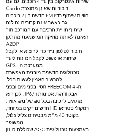
שיחות אינטרקום בין עד 4 רוכבים, גם עם
דיבוריות שאינן מתוצרת Cardo
חוויית שיתוף רדיו FM חדשה בין 2 רוכבים
גם כאשר אינם קרובים זה לזה
שיתוף חוויית הרכיבה עם המורכב תוך
האזנה לאותה מוזיקה המושמעת מהתקן
A2DP
חיבור לטלפון נייד כדי להוציא או לקבל
שיחות או פשוט לקבל הכוונות ליעד
ממערכת ה- .GPS
טכנולוגיה חדשנית מובנית מאפשרת
למכשיר האמין לעשות הכל.
ה- FREECOM 4 חסין בפני מים ובפני
אבק )דרגת אטימות ( IP67 , לכן הוא
מתאים לרכיבה בכל סוג של מזג אוויר.
רמקולי סטריאו HD חדשים דקים במיוחד,
בקוטר 40 מ”מ מבטיחים צליל צלול,
המשופר
באמצעות טכנולוגיית AGC שכוללת כוונון