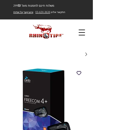
₪
משלוח חינם להזמנות מעל 299
התקשר אלינו
03-624-3634
איש קשר
על אודות