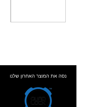
ההגדרות ושליטה במכשיר בכל עת באמצעות
אפליקציית
Cardo SmartSet הפועלת בטלפונים עם iOS ו-
Android . פלטפורמת האינטרנט של
Cardo Community מציעה למשתמשים שדרוגי
תוכנה ואפשרויות נוספות לשינוי הגדרות
המכשיר בנוחות מהבית. ***ערכה כפולה לזוג
הכוללת שני מוחות ושתי ערכות שמע מלאות
עבור שני רוכבים ***
נסה את המוצר האחרון שלנו