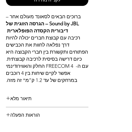
ברוכים הבאים לסאונד מעולם אחר –
Sound by JBL – הגרסה הזוגית של
דיבורית הקסדה הפופלארית
רכיבה עם קבוצת חברים יכולה להיות
דרך נפלאה לחוות את הכבישים
הפתוחים ותקשורת בין חברי הקבוצה היא
כיום דרישה בסיסית לרכיבה קבוצתית.
עם ה- FREECOM 4 החלק והאווירודינמי
אפשר לקיים שיחות בין 4 רוכבים
במרחקים של עד 1.2 ק”מ* זה מזה.
תיאור מלא
שני ערוצי Bluetooth , מאפשרים ליהנות
הוראות הפעלה
מאפשרויות הקישוריות הרבות המוצעות ב
:FREECOM 4
מדריך משתמש בעברית
• שיחות אינטרקום בין עד 4 רוכבים, גם עם