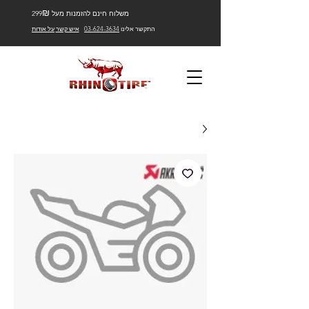
₪
משלוח חינם להזמנות מעל 299
התקשר אלינו
03-624-3634
איש קשר
על אודות